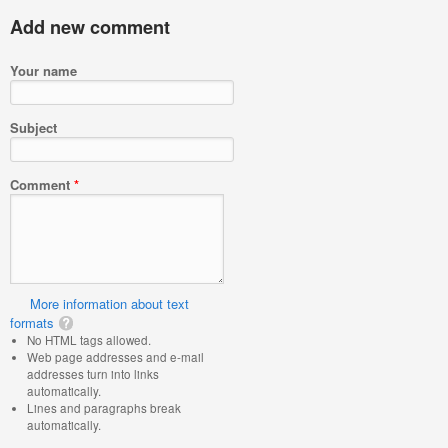
Add new comment
Your name
Subject
Comment
*
More information about text
formats
No HTML tags allowed.
Web page addresses and e-mail
addresses turn into links
automatically.
Lines and paragraphs break
automatically.