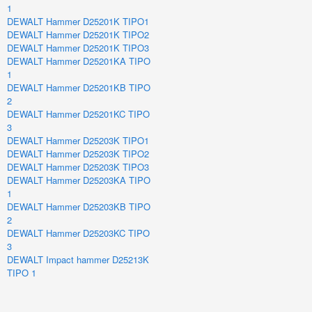
1
DEWALT Hammer D25201K TIPO1
DEWALT Hammer D25201K TIPO2
DEWALT Hammer D25201K TIPO3
DEWALT Hammer D25201KA TIPO
1
DEWALT Hammer D25201KB TIPO
2
DEWALT Hammer D25201KC TIPO
3
DEWALT Hammer D25203K TIPO1
DEWALT Hammer D25203K TIPO2
DEWALT Hammer D25203K TIPO3
DEWALT Hammer D25203KA TIPO
1
DEWALT Hammer D25203KB TIPO
2
DEWALT Hammer D25203KC TIPO
3
DEWALT Impact hammer D25213K
TIPO 1